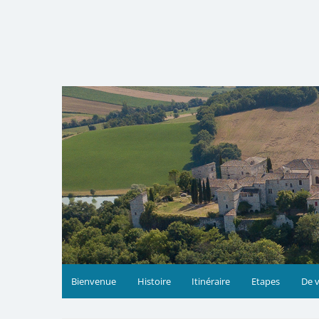
Skip
to
content
Bienvenue
Histoire
Itinéraire
Etapes
De v