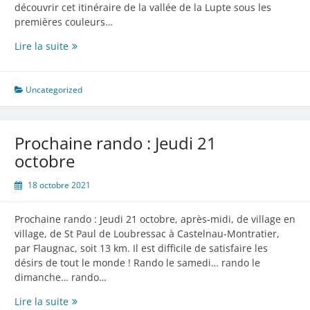
découvrir cet itinéraire de la vallée de la Lupte sous les
premières couleurs…
Plateaux
Lire la suite
et
coteaux
de
Uncategorized
la
Lupte
à
Prochaine rando : Jeudi 21
découvrir
octobre
18 octobre 2021
Prochaine rando : Jeudi 21 octobre, après-midi, de village en
village, de St Paul de Loubressac à Castelnau-Montratier,
par Flaugnac, soit 13 km. Il est difficile de satisfaire les
désirs de tout le monde ! Rando le samedi… rando le
dimanche… rando…
Prochaine
Lire la suite