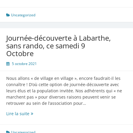
rando
:
Jeudi
Uncategorized
21
octobre
Journée-découverte à Labarthe,
sans rando, ce samedi 9
Octobre
5 octobre 2021
Nous allons « de village en village », encore faudrait-il les
connaître ! D’où cette option de journée-découverte avec
leurs élus et la population invitée. Nos adhérents qui « ne
marchent pas » pour diverses raisons peuvent venir se
retrouver au sein de l’association pour…
Journée-
Lire la suite
découverte
à
Labarthe,
Uncategorized