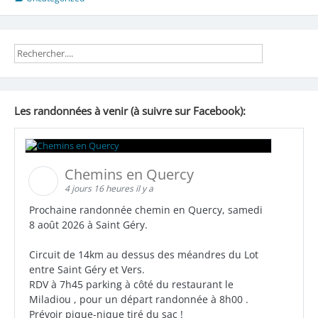
sans
rando,
ce
samedi
9
Octobre
Les randonnées à venir (à suivre sur Facebook):
Chemins en Quercy
4 jours 16 heures il y a
Prochaine randonnée chemin en Quercy, samedi
8 août 2026 à Saint Géry.
Circuit de 14km au dessus des méandres du Lot
entre Saint Géry et Vers.
RDV à 7h45 parking à côté du restaurant le
Miladiou , pour un départ randonnée à 8h00 .
Prévoir pique-nique tiré du sac !