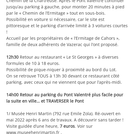
Chemin de la Chartreuse. Après le Pont Valentré continuer
jusqu’au parking à gauche, pour monter 20 minutes à pied
par le « Chemin de l’Ermitage » tout en sous-bois.
Possibilité en voiture si nécessaire, car le site est
pittoresque et le parking d’arrivée limité à 3 voitures courtes
!
Accueil par les propriétaires de « l’Ermitage de Cahors »,
famille de deux adhérents de Vazerac qui l’ont proposé.
12h30
Retour au restaurant « Le St Georges » à diverses
formules de 10 à 18 euros.
Possibilité de pique-niquer à proximité au bord du Lot.
On se retrouve TOUS à 13h 30 devant ce restaurant côté
parking, avec ceux qui ne viennent que pour l’après-midi.
14h00
Retour au parking du Pont Valentré plus facile pour
la suite en ville… et TRAVERSER le Pont
1/ Musée Henri Martin (792 rue Emile Zola). Ré-ouvert en
mai 2022 après 6 ans de travaux. A découvrir sans tarder !
Visite guidée d’une heure,
7 euros
. Voir sur
www.museehenrimartin.fr .