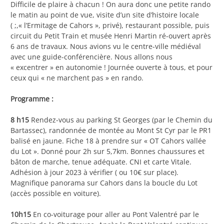
Difficile de plaire à chacun ! On aura donc une petite rando
le matin au point de vue, visite d’un site d’histoire locale
( ;,« l’Ermitage de Cahors », privé), restaurant possible, puis
circuit du Petit Train et musée Henri Martin ré-ouvert après
6 ans de travaux. Nous avions vu le centre-ville médiéval
avec une guide-conférencière. Nous allons nous
« excentrer » en autonomie ! Journée ouverte à tous, et pour
ceux qui « ne marchent pas » en rando.
Programme :
8 h15
Rendez-vous au parking St Georges (par le Chemin du
Bartassec), randonnée de montée au Mont St Cyr par le PR1
balisé en jaune. Fiche 18 à prendre sur « OT Cahors vallée
du Lot ». Donné pour 2h sur 5,7km. Bonnes chaussures et
bâton de marche, tenue adéquate. CNI et carte Vitale.
Adhésion à jour 2023 à vérifier ( ou 10€ sur place).
Magnifique panorama sur Cahors dans la boucle du Lot
(accès possible en voiture).
10h15
En co-voiturage pour aller au Pont Valentré par le