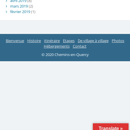
avril 2019
(8)
mars 2019
(2)
février 2019
(1)
Bienvenue
Histoire
Itinéraire
Etapes
De village à village
Photos
Hébergements
Contact
© 2020 Chemins-en-Quercy
Translate »