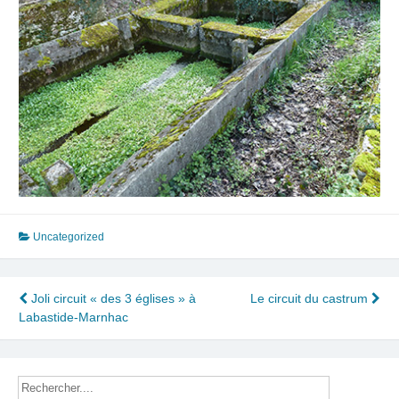
Uncategorized
Navigation
Joli circuit « des 3 églises » à
Le circuit du castrum
Labastide-Marnhac
de
l’article