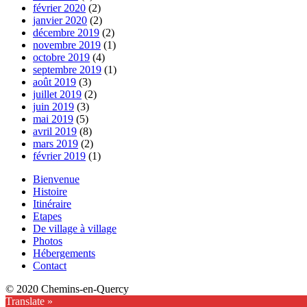
février 2020
(2)
janvier 2020
(2)
décembre 2019
(2)
novembre 2019
(1)
octobre 2019
(4)
septembre 2019
(1)
août 2019
(3)
juillet 2019
(2)
juin 2019
(3)
mai 2019
(5)
avril 2019
(8)
mars 2019
(2)
février 2019
(1)
Bienvenue
Histoire
Itinéraire
Etapes
De village à village
Photos
Hébergements
Contact
© 2020 Chemins-en-Quercy
Translate »