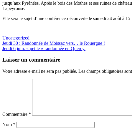
jusqu’aux Pyrénées. Après le bois des Mothes et ses ruines de château,
Lapeyrouse.
Elle sera le sujet d’une conférence-découverte le samedi 24 août à 15 
Uncategorized
Navigation
Jeudi 30 : Randonnée de Moissac vers… le Rouergue !
Jeudi 6 juin: « petite » randonnée en Quercy.
de
l’article
Laisser un commentaire
Votre adresse e-mail ne sera pas publiée.
Les champs obligatoires son
Commentaire
*
Nom
*