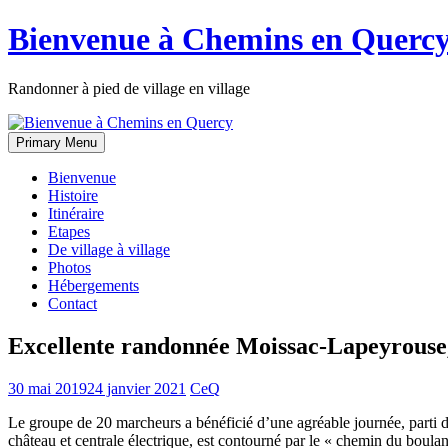
Skip
Bienvenue à Chemins en Querc
to
content
Randonner à pied de village en village
Primary Menu
Bienvenue
Histoire
Itinéraire
Etapes
De village à village
Photos
Hébergements
Contact
Excellente randonnée Moissac-Lapeyrouse,
30 mai 2019
24 janvier 2021
CeQ
Le groupe de 20 marcheurs a bénéficié d’une agréable journée, parti d
château et centrale électrique, est contourné par le « chemin du boulan