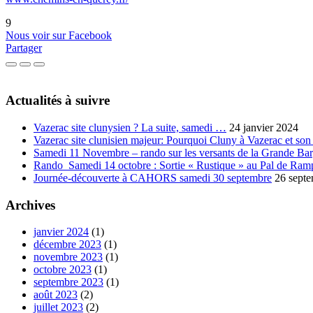
9
Nous voir sur Facebook
Partager
Actualités à suivre
Vazerac site clunysien ? La suite, samedi …
24 janvier 2024
Vazerac site clunisien majeur: Pourquoi Cluny à Vazerac et son 
Samedi 11 Novembre – rando sur les versants de la Grande Ba
Rando Samedi 14 octobre : Sortie « Rustique » au Pal de Ram
Journée-découverte à CAHORS samedi 30 septembre
26 sept
Archives
janvier 2024
(1)
décembre 2023
(1)
novembre 2023
(1)
octobre 2023
(1)
septembre 2023
(1)
août 2023
(2)
juillet 2023
(2)