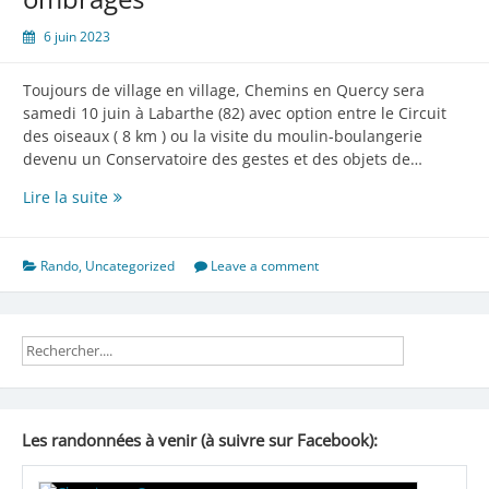
6 juin 2023
Toujours de village en village, Chemins en Quercy sera
samedi 10 juin à Labarthe (82) avec option entre le Circuit
des oiseaux ( 8 km ) ou la visite du moulin-boulangerie
devenu un Conservatoire des gestes et des objets de…
Randonnée
Lire la suite
en
coteaux
ombragés
Rando
,
Uncategorized
Leave a comment
Les randonnées à venir (à suivre sur Facebook):