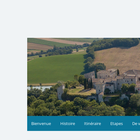
Skip
to
content
Bienvenue
Histoire
Itinéraire
Etapes
De v