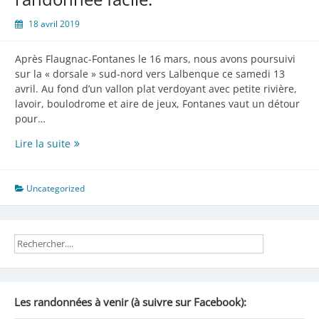
18 avril 2019
Après Flaugnac-Fontanes le 16 mars, nous avons poursuivi
sur la « dorsale » sud-nord vers Lalbenque ce samedi 13
avril. Au fond d’un vallon plat verdoyant avec petite rivière,
lavoir, boulodrome et aire de jeux, Fontanes vaut un détour
pour…
De
Lire la suite
Fontanes
à
Lalbenque,
Uncategorized
randonnée
facile.
Les randonnées à venir (à suivre sur Facebook):