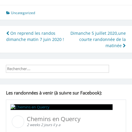
Uncategorized
Navigation
On reprend les randos
Dimanche 5 juillet 2020,une
dimanche matin 7 juin 2020 !
courte randonnée de la
de
matinée
l’article
Les randonnées à venir (à suivre sur Facebook):
Chemins en Quercy
2 weeks 2 jours il y a