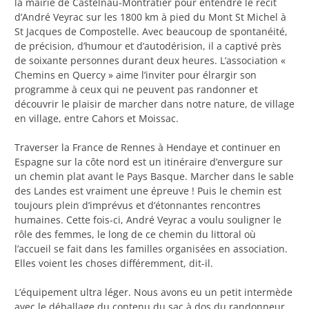
la mairie de Castelnau-Montratier pour entendre le récit
d’André Veyrac sur les 1800 km à pied du Mont St Michel à
St Jacques de Compostelle. Avec beaucoup de spontanéité,
de précision, d’humour et d’autodérision, il a captivé près
de soixante personnes durant deux heures. L’association «
Chemins en Quercy » aime l’inviter pour élrargir son
programme à ceux qui ne peuvent pas randonner et
découvrir le plaisir de marcher dans notre nature, de village
en village, entre Cahors et Moissac.
Traverser la France de Rennes à Hendaye et continuer en
Espagne sur la côte nord est un itinéraire d’envergure sur
un chemin plat avant le Pays Basque. Marcher dans le sable
des Landes est vraiment une épreuve ! Puis le chemin est
toujours plein d’imprévus et d’étonnantes rencontres
humaines. Cette fois-ci, André Veyrac a voulu souligner le
rôle des femmes, le long de ce chemin du littoral où
l’accueil se fait dans les familles organisées en association.
Elles voient les choses différemment, dit-il.
L’équipement ultra léger. Nous avons eu un petit intermède
avec le déballage du contenu du sac à dos du randonneur