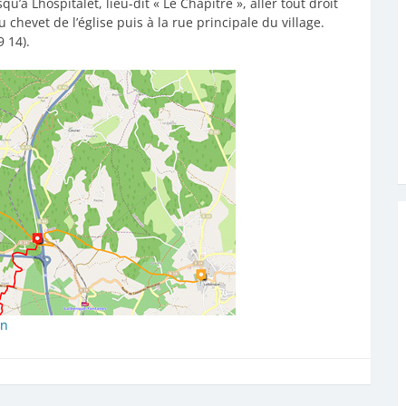
’à Lhospitalet, lieu-dit « Le Chapitre », aller tout droit
 chevet de l’église puis à la rue principale du village.
9 14).
an