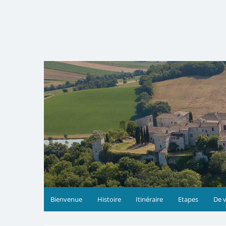
Skip
to
content
Bienvenue
Histoire
Itinéraire
Etapes
De v