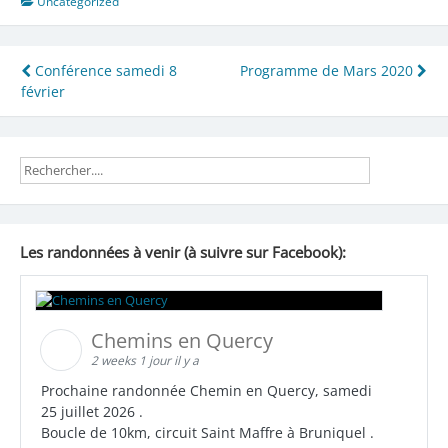
Uncategorized
Navigation
Conférence samedi 8
Programme de Mars 2020
février
de
l’article
Les randonnées à venir (à suivre sur Facebook):
Chemins en Quercy
2 weeks 1 jour il y a
Prochaine randonnée Chemin en Quercy, samedi
25 juillet 2026 .
Boucle de 10km, circuit Saint Maffre à Bruniquel .