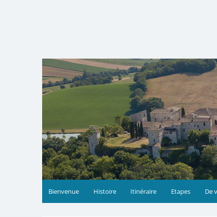
Skip
to
content
Bienvenue
Histoire
Itinéraire
Etapes
De v